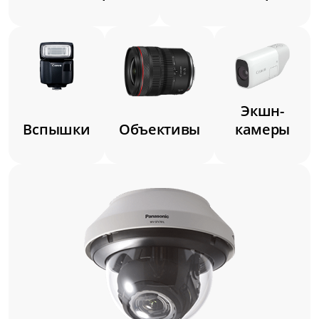
Замена модуля ИК-подсветки
от 3 500 ₽
Замена матрицы
от 4 500 ₽
Замена крепежных элементов
Экшн-
от 1 750 ₽
Вспышки
Объективы
камеры
Замена корпуса
от 3 000 ₽
Замена ИК-фильтра
от 2 250 ₽
Замена блока питания
от 2 500 ₽
Восстановление герметичности
от 1 750 ₽