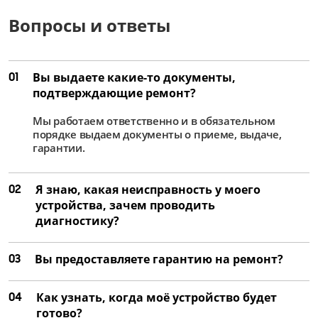
Вопросы и ответы
Замена дисплея
от 2 500 ₽
Замена динамика
01
Вы выдаете какие-то документы,
от 1 500 ₽
подтверждающие ремонт?
Замена аккумулятора
Мы работаем ответственно и в обязательном
от 1 250 ₽
порядке выдаем документы о приеме, выдаче,
гарантии.
Восстановление работоспособности после
попадания влаги
от 3 500 ₽
02
Я знаю, какая неисправность у моего
устройства, зачем проводить
Ремонт или замена уплотнительных
диагностику?
элементов
от 2 000 ₽
03
Вы предоставляете гарантию на ремонт?
Ремонт или замена кнопок управления
от 1 750 ₽
04
Как узнать, когда моё устройство будет
готово?