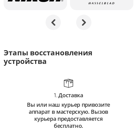
Ремонт платы управления
от 4 000 ₽
Ремонт объектива
от 3 500 ₽
Ремонт микрофона
Этапы восстановления
от 2 000 ₽
устройства
Ремонт линзы
от 2 500 ₽
Ремонт крышки
Доставка
от 1 750 ₽
1.
Вы или наш курьер привозите
Ремонт крепежных элементов
аппарат в мастерскую. Вызов
от 1 500 ₽
курьера предоставляется
бесплатно.
Ремонт корпуса
от 2 500 ₽