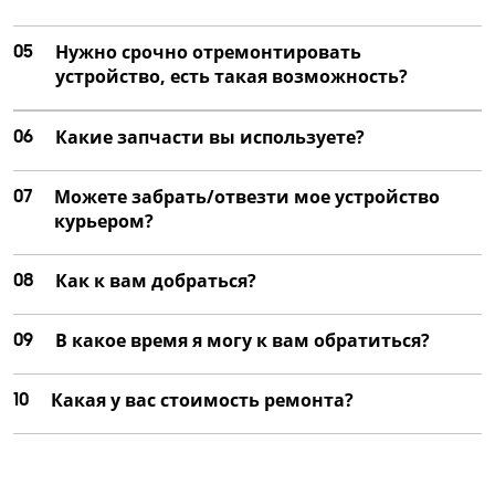
Настройка фокусировки и стабилизации
от 1 500 ₽
05
Нужно срочно отремонтировать
устройство, есть такая возможность?
Тестирование работы
от 1 000 ₽
06
Какие запчасти вы используете?
Замена механизма стабилизации
от 4 250 ₽
07
Можете забрать/отвезти мое устройство
Ремонт механизма стабилизации
курьером?
от 2 500 ₽
08
Как к вам добраться?
Чистка от пыли и загрязнений
от 1 000 ₽
09
В какое время я могу к вам обратиться?
Ремонт или замена крышки
от 1 250 ₽
10
Какая у вас стоимость ремонта?
Замена резьбы для фильтров
от 2 750 ₽