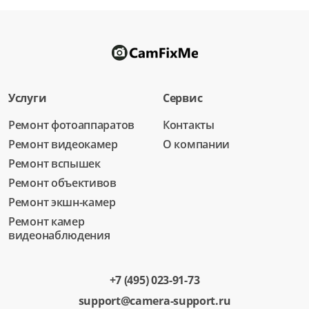
Ремонт резьбы для фильтров
от 1 500 ₽
Замена шлейфов внутри
от 3 500 ₽
Ремонт шлейфов внутри
Услуги
Сервис
от 2 000 ₽
Ремонт фотоаппаратов
Контакты
Замена креплений
Ремонт видеокамер
О компании
от 3 000 ₽
Ремонт вспышек
Ремонт креплений
Ремонт объективов
от 1 750 ₽
Ремонт экшн-камер
Ремонт камер
Замена байонета
видеонаблюдения
от 3 500 ₽
Ремонт байонета
+7 (495) 023-91-73
от 2 000 ₽
support@camera-support.ru