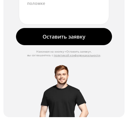
Замена объектива
от 3 500 ₽
Замена микрофона
от 2 000 ₽
Оставить заявку
Замена линзы
от 2 500 ₽
Нажимая на кнопку «Оставить заявку»,
вы соглашаетесь с
политикой конфиденциальности
.
Замена крышки
от 1 750 ₽
Замена крепежных элементов
от 1 500 ₽
Замена корпуса
от 3 000 ₽
Замена кнопок управления
от 1 750 ₽