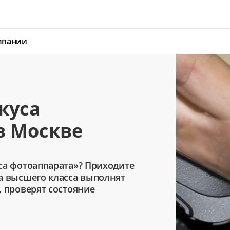
мпании
куса
в Москве
са фотоаппарата»? Приходите
а высшего класса выполнят
, проверят состояние