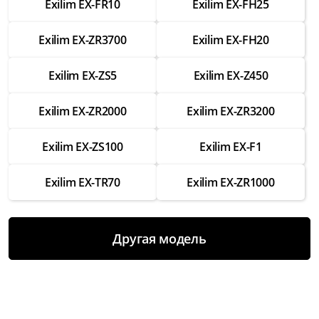
Exilim EX-FR10
Exilim EX-FH25
Ремонт разъемов для подключения
аксессуаров
Exilim EX-ZR3700
Exilim EX-FH20
от 1 750 ₽
Exilim EX-ZS5
Exilim EX-Z450
Замена вспышки
от 2 500 ₽
Exilim EX-ZR2000
Exilim EX-ZR3200
Ремонт вспышки
от 1 500 ₽
Exilim EX-ZS100
Exilim EX-F1
Восстановление работы после попадания
Exilim EX-TR70
Exilim EX-ZR1000
влаги
от 3 000 ₽
Чистка и настройка
Другая модель
от 1 000 ₽
Замена аккумулятора
от 2 000 ₽