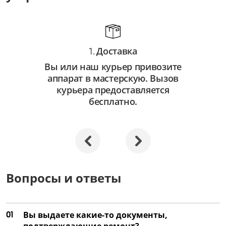
от 750 ₽
Замена автофокуса
от 3 250 ₽
Доставка
1.
Ремонт автофокуса
Вы или наш курьер привозите
от 2 250 ₽
аппарат в мастерскую. Вызов
Замена объектива
курьера предоставляется
бесплатно.
от 3 500 ₽
Ремонт объектива
от 2 000 ₽
Замена затвора
от 4 500 ₽
Вопросы и ответы
Ремонт затвора
от 3 000 ₽
01
Вы выдаете какие-то документы,
Замена матрицы
подтверждающие ремонт?