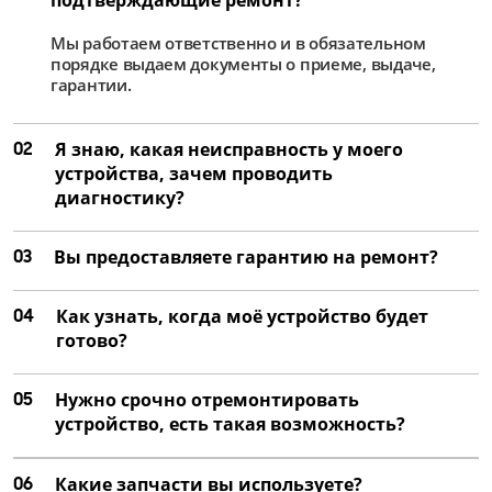
от 4 000 ₽
Мы работаем ответственно и в обязательном
Ремонт матрицы
порядке выдаем документы о приеме, выдаче,
от 2 500 ₽
гарантии.
Замена цепей питания
02
Я знаю, какая неисправность у моего
от 2 250 ₽
устройства, зачем проводить
Ремонт цепей питания
диагностику?
от 1 500 ₽
03
Вы предоставляете гарантию на ремонт?
04
Как узнать, когда моё устройство будет
готово?
05
Нужно срочно отремонтировать
устройство, есть такая возможность?
06
Какие запчасти вы используете?