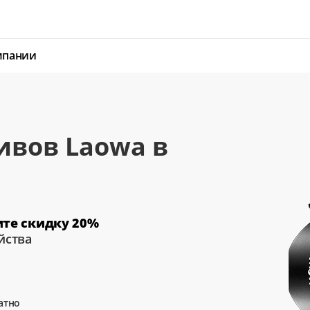
мпании
ивов Laowa
в
ите скидку 20%
йства
атно