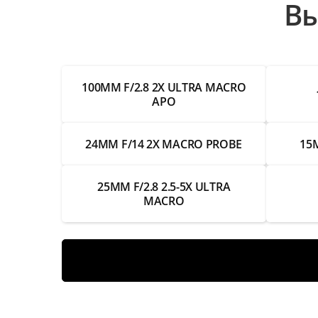
Вы
Настройка и выравнивание объектива
Замена Wi-Fi модуля
100MM F/2.8 2X ULTRA MACRO
Замена трансфокатора
APO
Замена системы поворота
24MM F/14 2X MACRO PROBE
15M
Замена разъемов RJ-45
Замена разъемов
25MM F/2.8 2.5-5X ULTRA
MACRO
Замена разъема BNC
Замена разъема питания
Замена объектива
Замена модуля ИК-подсветки