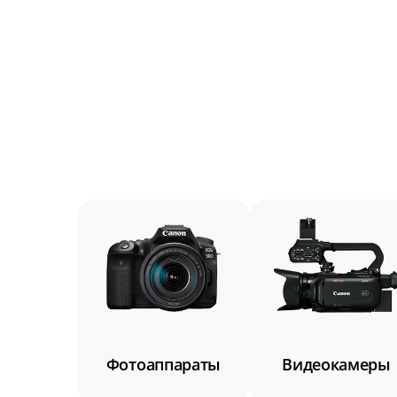
Замена матрицы
Замена крепежных элементов
Замена корпуса
Замена ИК-фильтра
Замена блока питания
Восстановление герметичности
Юстировка оптического блока
Чистка от коррозии и окислов
Чистка и восстановление герметичности 
Фотоаппараты
Видеокамеры
Ремонт разъёма USB