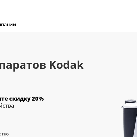
мпании
паратов Kodak
ите скидку 20%
йства
атно