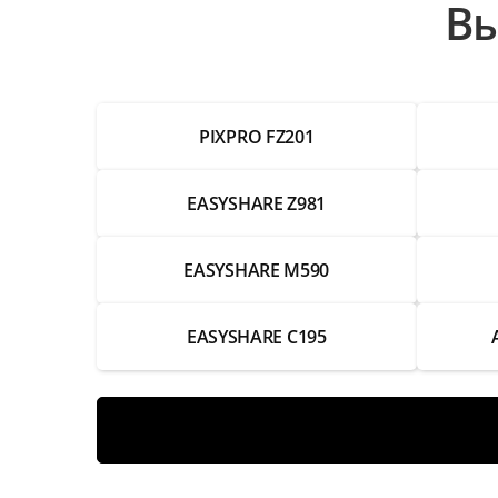
Вы
Настройка и выравнивание объектива
Замена Wi-Fi модуля
PIXPRO FZ201
Замена трансфокатора
Замена системы поворота
EASYSHARE Z981
Замена разъемов RJ-45
EASYSHARE M590
Замена разъемов
EASYSHARE C195
Замена разъема BNC
Замена разъема питания
Замена объектива
Замена модуля ИК-подсветки