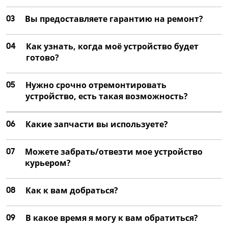
Настройка фокусировки и стабилизации
от 1 500 ₽
03
Вы предоставляете гарантию на ремонт?
Тестирование работы
04
Как узнать, когда моё устройство будет
от 1 000 ₽
готово?
Замена механизма стабилизации
от 4 250 ₽
05
Нужно срочно отремонтировать
устройство, есть такая возможность?
Ремонт механизма стабилизации
от 2 500 ₽
06
Какие запчасти вы используете?
Чистка от пыли и загрязнений
от 1 000 ₽
07
Можете забрать/отвезти мое устройство
курьером?
Ремонт или замена крышки
от 1 250 ₽
08
Как к вам добраться?
Замена резьбы для фильтров
от 2 750 ₽
09
В какое время я могу к вам обратиться?