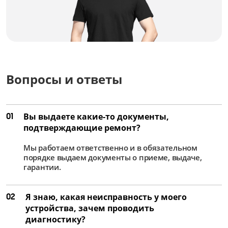
Замена дисплея
от 2 500 ₽
Замена динамика
от 1 500 ₽
Вопросы и ответы
Замена аккумулятора
от 1 250 ₽
Восстановление работоспособности после
01
Вы выдаете какие-то документы,
попадания влаги
подтверждающие ремонт?
от 3 500 ₽
Мы работаем ответственно и в обязательном
Ремонт или замена уплотнительных
порядке выдаем документы о приеме, выдаче,
элементов
гарантии.
от 2 000 ₽
02
Я знаю, какая неисправность у моего
Ремонт или замена кнопок управления
устройства, зачем проводить
от 1 750 ₽
диагностику?