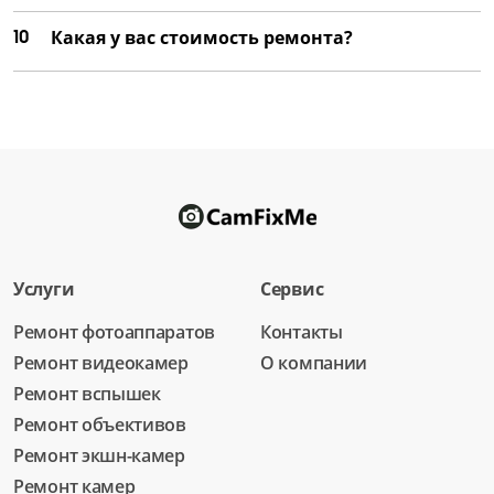
Ремонт резьбы для фильтров
от 1 500 ₽
10
Какая у вас стоимость ремонта?
Замена шлейфов внутри
от 3 500 ₽
Ремонт шлейфов внутри
от 2 000 ₽
Замена креплений
от 3 000 ₽
Услуги
Сервис
Ремонт креплений
от 1 750 ₽
Ремонт фотоаппаратов
Контакты
Замена байонета
Ремонт видеокамер
О компании
от 3 500 ₽
Ремонт вспышек
Ремонт объективов
Ремонт байонета
Ремонт экшн-камер
от 2 000 ₽
Ремонт камер