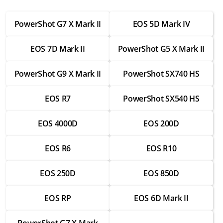
Ремонт матрицы
от 3 750 ₽
PowerShot G7 X Mark II
EOS 5D Mark IV
Ремонт крепежных элементов
EOS 7D Mark II
PowerShot G5 X Mark II
от 1 750 ₽
Ремонт корпуса
PowerShot G9 X Mark II
PowerShot SX740 HS
от 2 500 ₽
EOS R7
PowerShot SX540 HS
Ремонт ИК-фильтра
от 2 000 ₽
EOS 4000D
EOS 200D
Ремонт блока питания
от 2 000 ₽
EOS R6
EOS R10
Настройка и выравнивание объектива
EOS 250D
EOS 850D
от 2 000 ₽
Замена Wi-Fi модуля
EOS RP
EOS 6D Mark II
от 3 500 ₽
PowerShot G7 X Mark