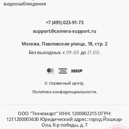
Замена контактов для передачи данных
видеонаблюдения
от 3 000 ₽
Ремонт контактов для передачи данных
+7 (495) 023-91-73
от 1 750 ₽
support@camera-support.ru
Чистка линз
Москва, Павловская улица, 18, стр. 2
от 750 ₽
Без выходных. с
до
.
09:00
21:00
Замена корпуса
от 3 500 ₽
Ремонт корпуса
от 2 000 ₽
© Сервисный центр,
.
Политика конфиденциальности
Замена стабилизатора изображения
от 4 250 ₽
Ремонт стабилизатора изображения
ООО "Техномарт" ИНН: 1200002215 ОГРН:
1211200003630 Юридический адрес: город Йошкар-
от 2 500 ₽
Ола, б-р победы, д. 7