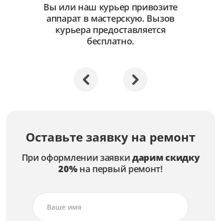
Вы или наш курьер привозите
Ремонт кнопок управления
аппарат в мастерскую. Вызов
от 1 500 ₽
курьера предоставляется
бесплатно.
Ремонт дисплея
от 2 250 ₽
Ремонт динамика
от 1 500 ₽
Ремонт аккумулятора
от 1 250 ₽
Оставьте заявку на ремонт
Замена электроники платы управления
от 4 500 ₽
При оформлении заявки
дарим скидку
20%
на первый ремонт!
Замена разъёма USB
от 2 500 ₽
Замена разъёма HDMI
от 2 500 ₽