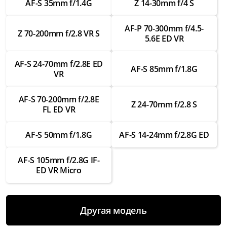
AF-S 35mm f/1.4G
Z 14-30mm f/4 S
от 3 500 ₽
Ремонт шлейфов внутри
AF-P 70-300mm f/4.5-
Z 70-200mm f/2.8 VR S
5.6E ED VR
от 2 000 ₽
Замена креплений
AF-S 24-70mm f/2.8E ED
AF-S 85mm f/1.8G
от 3 000 ₽
VR
Ремонт креплений
AF-S 70-200mm f/2.8E
от 1 750 ₽
Z 24-70mm f/2.8 S
FL ED VR
Замена байонета
AF-S 50mm f/1.8G
AF-S 14-24mm f/2.8G ED
от 3 500 ₽
Ремонт байонета
AF-S 105mm f/2.8G IF-
от 2 000 ₽
ED VR Micro
Замена контактов для передачи данных
от 3 000 ₽
Другая модель
Ремонт контактов для передачи данных