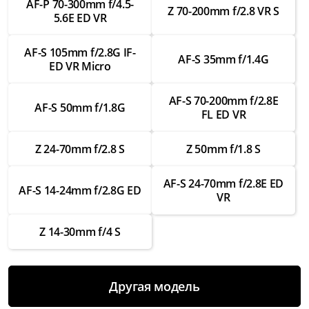
AF-P 70-300mm f/4.5-
от 3 500 ₽
Z 70-200mm f/2.8 VR S
5.6E ED VR
Ремонт шлейфов внутри
AF-S 105mm f/2.8G IF-
от 2 000 ₽
AF-S 35mm f/1.4G
ED VR Micro
Замена креплений
от 3 000 ₽
AF-S 70-200mm f/2.8E
AF-S 50mm f/1.8G
FL ED VR
Ремонт креплений
от 1 750 ₽
Z 24-70mm f/2.8 S
Z 50mm f/1.8 S
Замена байонета
AF-S 24-70mm f/2.8E ED
от 3 500 ₽
AF-S 14-24mm f/2.8G ED
VR
Ремонт байонета
от 2 000 ₽
Z 14-30mm f/4 S
Замена контактов для передачи данных
от 3 000 ₽
Другая модель
Ремонт контактов для передачи данных