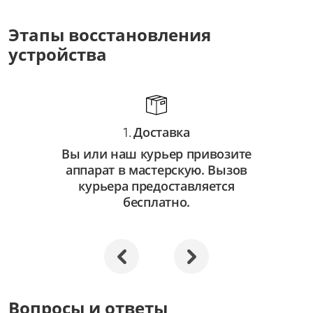
Замена оптических элементов
от 3 500 ₽
Этапы восстановления
устройства
Ремонт оптических элементов
от 2 000 ₽
Доставка
1.
Вы или наш курьер привозите
аппарат в мастерскую. Вызов
курьера предоставляется
бесплатно.
Вопросы и ответы