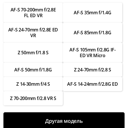
Замена шлейфов внутри
AF-S 70-200mm f/2.8E
от 3 500 ₽
AF-S 35mm f/1.4G
FL ED VR
Ремонт шлейфов внутри
AF-S 24-70mm f/2.8E ED
от 2 000 ₽
AF-S 85mm f/1.8G
VR
Замена креплений
от 3 000 ₽
AF-S 105mm f/2.8G IF-
Z 50mm f/1.8 S
ED VR Micro
Ремонт креплений
от 1 750 ₽
AF-S 50mm f/1.8G
Z 24-70mm f/2.8 S
Замена байонета
Z 14-30mm f/4 S
AF-S 14-24mm f/2.8G ED
от 3 500 ₽
Ремонт байонета
Z 70-200mm f/2.8 VR S
от 2 000 ₽
Замена контактов для передачи данных
Другая модель
от 3 000 ₽