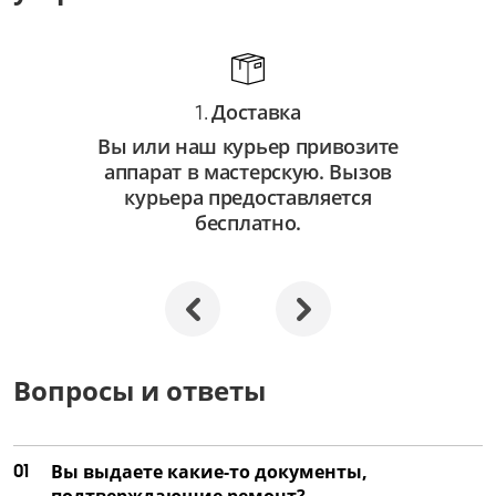
от 750 ₽
Замена автофокуса
от 3 250 ₽
Доставка
1.
Ремонт автофокуса
Вы или наш курьер привозите
от 2 250 ₽
аппарат в мастерскую. Вызов
Замена объектива
курьера предоставляется
бесплатно.
от 3 500 ₽
Ремонт объектива
от 2 000 ₽
Замена затвора
от 4 500 ₽
Вопросы и ответы
Ремонт затвора
от 3 000 ₽
01
Вы выдаете какие-то документы,
Замена матрицы
подтверждающие ремонт?