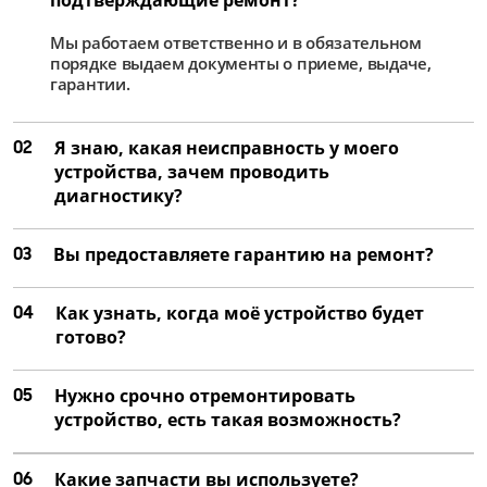
от 4 000 ₽
Мы работаем ответственно и в обязательном
Ремонт матрицы
порядке выдаем документы о приеме, выдаче,
от 2 500 ₽
гарантии.
Замена цепей питания
02
Я знаю, какая неисправность у моего
от 2 250 ₽
устройства, зачем проводить
Ремонт цепей питания
диагностику?
от 1 500 ₽
03
Вы предоставляете гарантию на ремонт?
04
Как узнать, когда моё устройство будет
готово?
05
Нужно срочно отремонтировать
устройство, есть такая возможность?
06
Какие запчасти вы используете?