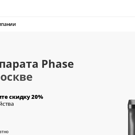
мпании
парата Phase
оскве
ите скидку 20%
йства
атно