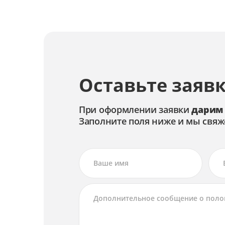
Ремонт экрана
Чистка объектива
Замена системы стабилизации изображе
Оставьте заявк
Ремонт системы стабилизации изображе
Калибровка автофокуса
При оформлении заявки
дарим
Заполните поля ниже и мы свяж
Чистка матрицы
Замена автофокуса
Ремонт автофокуса
Замена объектива
Ремонт объектива