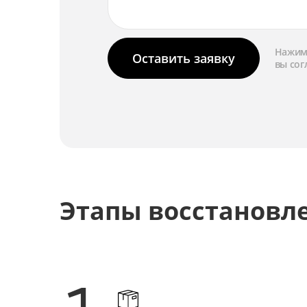
Замена затвора
Ремонт затвора
Нажима
Оставить заявку
вы сог
Замена матрицы
Ремонт матрицы
Замена цепей питания
Ремонт цепей питания
Этапы восстановл