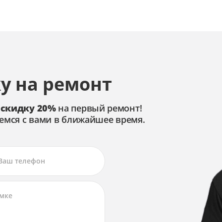
ния
у на ремонт
ния
 скидку 20%
на первый ремонт!
емся с вами в ближайшее время.