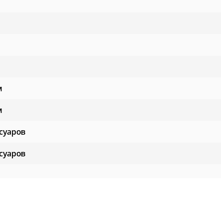
м
м
суаров
суаров
 влаги