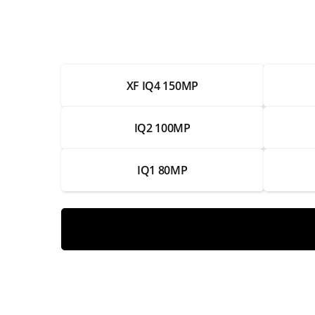
Чистка и настройка
Замена аккумулятора
XF IQ4 150MP
Ремонт аккумулятора
Замена разъема для карты памяти
IQ2 100MP
Ремонт разъема для карты памяти
IQ1 80MP
Замена кнопок управления
Ремонт кнопок управления
Замена видоискателя
Ремонт видоискателя
Замена экрана