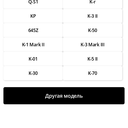
Q-S1
K-r
Ремонт разъемов для подключения
аксессуаров
KP
K-3 II
от 1 750 ₽
645Z
K-50
Замена вспышки
от 2 500 ₽
K-1 Mark II
K-3 Mark III
Ремонт вспышки
от 1 500 ₽
K-01
K-5 II
Восстановление работы после попадания
K-30
K-70
влаги
от 3 000 ₽
Чистка и настройка
Другая модель
от 1 000 ₽
Замена аккумулятора
от 2 000 ₽