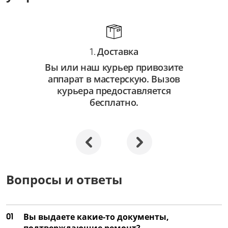
от 750 ₽
Замена автофокуса
от 3 250 ₽
Доставка
1.
Ремонт автофокуса
Вы или наш курьер привозите
от 2 250 ₽
аппарат в мастерскую. Вызов
Замена объектива
курьера предоставляется
бесплатно.
от 3 500 ₽
Ремонт объектива
от 2 000 ₽
Замена затвора
от 4 500 ₽
Вопросы и ответы
Ремонт затвора
от 3 000 ₽
01
Вы выдаете какие-то документы,
Замена матрицы
подтверждающие ремонт?