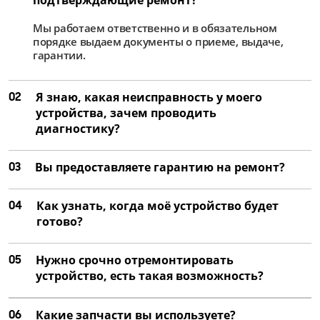
от 4 000 ₽
Мы работаем ответственно и в обязательном
Ремонт матрицы
порядке выдаем документы о приеме, выдаче,
от 2 500 ₽
гарантии.
Замена цепей питания
02
Я знаю, какая неисправность у моего
от 2 250 ₽
устройства, зачем проводить
Ремонт цепей питания
диагностику?
от 1 500 ₽
03
Вы предоставляете гарантию на ремонт?
04
Как узнать, когда моё устройство будет
готово?
05
Нужно срочно отремонтировать
устройство, есть такая возможность?
06
Какие запчасти вы используете?