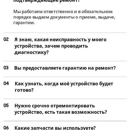
от 4 000 ₽
Мы работаем ответственно и в обязательном
Ремонт матрицы
порядке выдаем документы о приеме, выдаче,
от 2 500 ₽
гарантии.
Замена цепей питания
02
Я знаю, какая неисправность у моего
от 2 250 ₽
устройства, зачем проводить
Ремонт цепей питания
диагностику?
от 1 500 ₽
03
Вы предоставляете гарантию на ремонт?
04
Как узнать, когда моё устройство будет
готово?
05
Нужно срочно отремонтировать
устройство, есть такая возможность?
06
Какие запчасти вы используете?