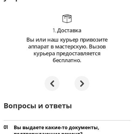
от 750 ₽
Замена автофокуса
от 3 250 ₽
Доставка
1.
Ремонт автофокуса
Вы или наш курьер привозите
от 2 250 ₽
аппарат в мастерскую. Вызов
Замена объектива
курьера предоставляется
бесплатно.
от 3 500 ₽
Ремонт объектива
от 2 000 ₽
Замена затвора
от 4 500 ₽
Вопросы и ответы
Ремонт затвора
от 3 000 ₽
01
Вы выдаете какие-то документы,
Замена матрицы
подтверждающие ремонт?