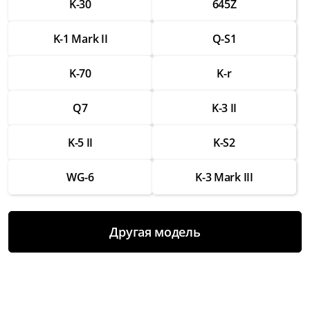
K-30
645Z
Ремонт разъемов для подключения
аксессуаров
K-1 Mark II
Q-S1
от 1 750 ₽
K-70
K-r
Замена вспышки
от 2 500 ₽
Q7
K-3 II
Ремонт вспышки
от 1 500 ₽
K-5 II
K-S2
Восстановление работы после попадания
WG-6
K-3 Mark III
влаги
от 3 000 ₽
Чистка и настройка
Другая модель
от 1 000 ₽
Замена аккумулятора
от 2 000 ₽