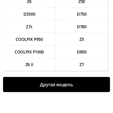
Z6
Z50
Ремонт разъемов для подключения
аксессуаров
D3500
D750
от 1 750 ₽
Z fc
D780
Замена вспышки
от 2 500 ₽
COOLPIX P950
Z5
Ремонт вспышки
от 1 500 ₽
COOLPIX P1000
D850
Восстановление работы после попадания
Z6 II
Z7
влаги
от 3 000 ₽
Чистка и настройка
Другая модель
от 1 000 ₽
Замена аккумулятора
от 2 000 ₽