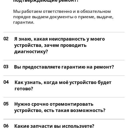
от 4 000 ₽
Мы работаем ответственно и в обязательном
Ремонт матрицы
порядке выдаем документы о приеме, выдаче,
от 2 500 ₽
гарантии.
Замена цепей питания
02
Я знаю, какая неисправность у моего
от 2 250 ₽
устройства, зачем проводить
Ремонт цепей питания
диагностику?
от 1 500 ₽
03
Вы предоставляете гарантию на ремонт?
04
Как узнать, когда моё устройство будет
готово?
05
Нужно срочно отремонтировать
устройство, есть такая возможность?
06
Какие запчасти вы используете?