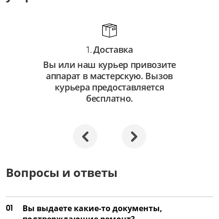
от 750 ₽
Замена автофокуса
от 3 250 ₽
Доставка
1.
Ремонт автофокуса
Вы или наш курьер привозите
от 2 250 ₽
аппарат в мастерскую. Вызов
Замена объектива
курьера предоставляется
бесплатно.
от 3 500 ₽
Ремонт объектива
от 2 000 ₽
Замена затвора
от 4 500 ₽
Вопросы и ответы
Ремонт затвора
от 3 000 ₽
01
Вы выдаете какие-то документы,
Замена матрицы
подтверждающие ремонт?