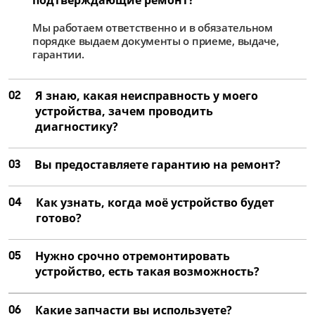
от 4 000 ₽
Мы работаем ответственно и в обязательном
Ремонт матрицы
порядке выдаем документы о приеме, выдаче,
от 2 500 ₽
гарантии.
Замена цепей питания
02
Я знаю, какая неисправность у моего
от 2 250 ₽
устройства, зачем проводить
Ремонт цепей питания
диагностику?
от 1 500 ₽
03
Вы предоставляете гарантию на ремонт?
04
Как узнать, когда моё устройство будет
готово?
05
Нужно срочно отремонтировать
устройство, есть такая возможность?
06
Какие запчасти вы используете?