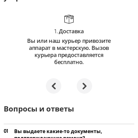
от 750 ₽
Замена автофокуса
от 3 250 ₽
Доставка
1.
Ремонт автофокуса
Вы или наш курьер привозите
от 2 250 ₽
аппарат в мастерскую. Вызов
Замена объектива
курьера предоставляется
бесплатно.
от 3 500 ₽
Ремонт объектива
от 2 000 ₽
Замена затвора
от 4 500 ₽
Вопросы и ответы
Ремонт затвора
от 3 000 ₽
01
Вы выдаете какие-то документы,
Замена матрицы
подтверждающие ремонт?