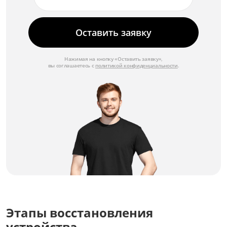
от 1 750 ₽
Замена диафрагмы
Оставить заявку
от 3 500 ₽
Ремонт диафрагмы
Нажимая на кнопку «Оставить заявку»,
вы соглашаетесь с
политикой конфиденциальности
.
от 2 000 ₽
Замена механизма зуммирования
от 4 000 ₽
Ремонт механизма зуммирования
от 2 500 ₽
Замена автофокуса
от 3 500 ₽
Ремонт автофокуса
от 2 250 ₽
Этапы восстановления
Замена оптических элементов
устройства