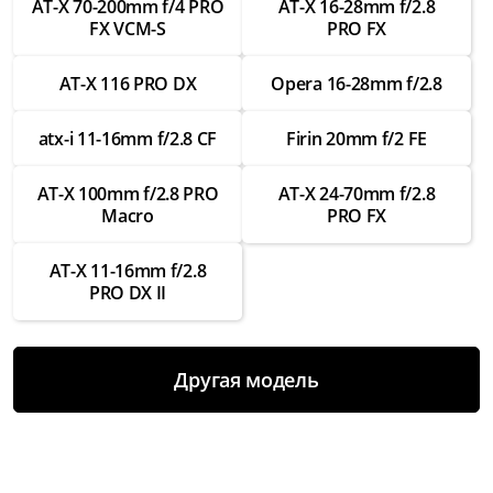
AT-X 70-200mm f/4 PRO
AT-X 16-28mm f/2.8
от 3 500 ₽
FX VCM-S
PRO FX
Ремонт шлейфов внутри
AT-X 116 PRO DX
Opera 16-28mm f/2.8
от 2 000 ₽
Замена креплений
atx-i 11-16mm f/2.8 CF
Firin 20mm f/2 FE
от 3 000 ₽
AT-X 100mm f/2.8 PRO
AT-X 24-70mm f/2.8
Ремонт креплений
Macro
PRO FX
от 1 750 ₽
Замена байонета
AT-X 11-16mm f/2.8
PRO DX II
от 3 500 ₽
Ремонт байонета
от 2 000 ₽
Другая модель
Замена контактов для передачи данных
от 3 000 ₽
Ремонт контактов для передачи данных