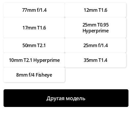
Замена шлейфов внутри
77mm f/1.4
12mm T1.6
от 3 500 ₽
Ремонт шлейфов внутри
25mm T0.95
17mm T1.6
Hyperprime
от 2 000 ₽
Замена креплений
50mm T2.1
25mm f/1.4
от 3 000 ₽
10mm T2.1 Hyperprime
35mm T1.4
Ремонт креплений
от 1 750 ₽
8mm f/4 Fisheye
Замена байонета
от 3 500 ₽
Другая модель
Ремонт байонета
от 2 000 ₽
Замена контактов для передачи данных
от 3 000 ₽