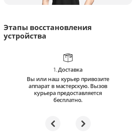
Замена оптических элементов
от 3 500 ₽
Ремонт оптических элементов
Этапы восстановления
от 2 000 ₽
устройства
Доставка
1.
Вы или наш курьер привозите
аппарат в мастерскую. Вызов
курьера предоставляется
бесплатно.