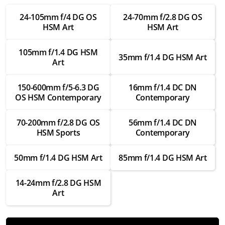
Замена шлейфов внутри
24-105mm f/4 DG OS
24-70mm f/2.8 DG OS
от 3 500 ₽
HSM Art
HSM Art
Ремонт шлейфов внутри
105mm f/1.4 DG HSM
от 2 000 ₽
35mm f/1.4 DG HSM Art
Art
Замена креплений
от 3 000 ₽
150-600mm f/5-6.3 DG
16mm f/1.4 DC DN
OS HSM Contemporary
Contemporary
Ремонт креплений
от 1 750 ₽
70-200mm f/2.8 DG OS
56mm f/1.4 DC DN
HSM Sports
Contemporary
Замена байонета
от 3 500 ₽
50mm f/1.4 DG HSM Art
85mm f/1.4 DG HSM Art
Ремонт байонета
от 2 000 ₽
14-24mm f/2.8 DG HSM
Art
Замена контактов для передачи данных
от 3 000 ₽