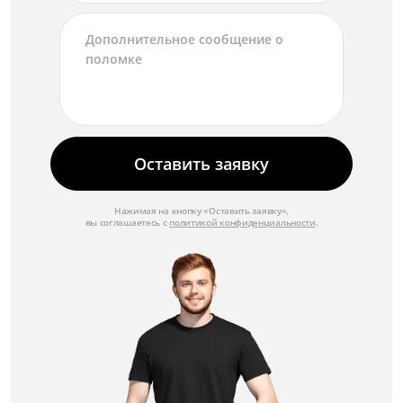
Ремонт кольца фокусировки
от 1 750 ₽
Замена диафрагмы
от 3 500 ₽
Ремонт диафрагмы
от 2 000 ₽
Оставить заявку
Замена механизма зуммирования
от 4 000 ₽
Нажимая на кнопку «Оставить заявку»,
вы соглашаетесь с
политикой конфиденциальности
.
Ремонт механизма зуммирования
от 2 500 ₽
Замена автофокуса
от 3 500 ₽
Ремонт автофокуса
от 2 250 ₽