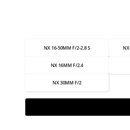
Замена байонета
Ремонт байонета
Замена контактов для передачи данных
NX 16-50MM F/2-2.8 S
NX 
Ремонт контактов для передачи данных
Чистка линз
NX 16MM F/2.4
Замена корпуса
NX 30MM F/2
Ремонт корпуса
Замена стабилизатора изображения
Ремонт стабилизатора изображения
Замена кольца фокусировки