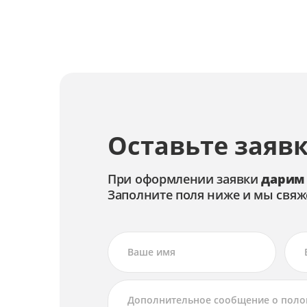
Ремонт кольца фокусировки
Замена диафрагмы
Ремонт диафрагмы
Замена механизма зуммирования
Оставьте заявк
Ремонт механизма зуммирования
Замена автофокуса
При оформлении заявки
дарим
Заполните поля ниже и мы свяж
Ремонт автофокуса
Замена оптических элементов
Ремонт оптических элементов