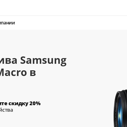
мпании
ива Samsung
Macro в
ите скидку 20%
йства