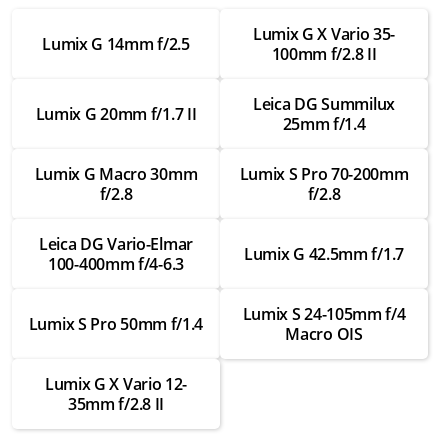
Замена шлейфов внутри
Lumix G X Vario 35-
от 3 500 ₽
Lumix G 14mm f/2.5
100mm f/2.8 II
Ремонт шлейфов внутри
Leica DG Summilux
от 2 000 ₽
Lumix G 20mm f/1.7 II
25mm f/1.4
Замена креплений
от 3 000 ₽
Lumix G Macro 30mm
Lumix S Pro 70-200mm
f/2.8
f/2.8
Ремонт креплений
от 1 750 ₽
Leica DG Vario-Elmar
Lumix G 42.5mm f/1.7
100-400mm f/4-6.3
Замена байонета
от 3 500 ₽
Lumix S 24-105mm f/4
Lumix S Pro 50mm f/1.4
Macro OIS
Ремонт байонета
от 2 000 ₽
Lumix G X Vario 12-
Замена контактов для передачи данных
35mm f/2.8 II
от 3 000 ₽