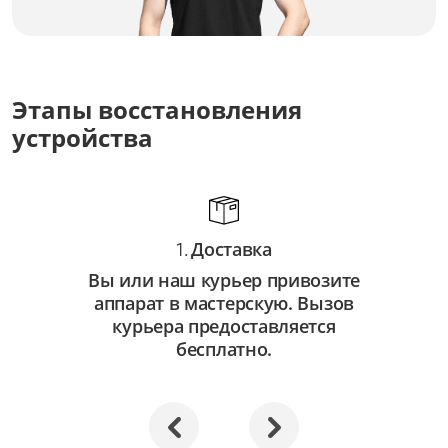
Замена оптических элементов
от 3 500 ₽
Ремонт оптических элементов
Этапы восстановления
от 2 000 ₽
устройства
Доставка
1.
Вы или наш курьер привозите
аппарат в мастерскую. Вызов
курьера предоставляется
бесплатно.