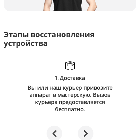
Замена оптических элементов
от 3 500 ₽
Ремонт оптических элементов
Этапы восстановления
от 2 000 ₽
устройства
Доставка
1.
Вы или наш курьер привозите
аппарат в мастерскую. Вызов
курьера предоставляется
бесплатно.