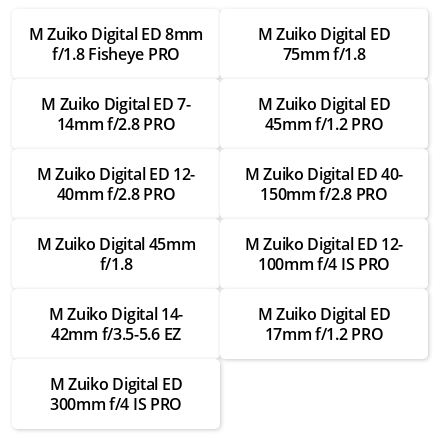
Замена шлейфов внутри
M Zuiko Digital ED 8mm
M Zuiko Digital ED
от 3 500 ₽
f/1.8 Fisheye PRO
75mm f/1.8
Ремонт шлейфов внутри
M Zuiko Digital ED 7-
M Zuiko Digital ED
от 2 000 ₽
14mm f/2.8 PRO
45mm f/1.2 PRO
Замена креплений
от 3 000 ₽
M Zuiko Digital ED 12-
M Zuiko Digital ED 40-
40mm f/2.8 PRO
150mm f/2.8 PRO
Ремонт креплений
от 1 750 ₽
M Zuiko Digital 45mm
M Zuiko Digital ED 12-
f/1.8
100mm f/4 IS PRO
Замена байонета
от 3 500 ₽
M Zuiko Digital 14-
M Zuiko Digital ED
42mm f/3.5-5.6 EZ
17mm f/1.2 PRO
Ремонт байонета
от 2 000 ₽
M Zuiko Digital ED
Замена контактов для передачи данных
300mm f/4 IS PRO
от 3 000 ₽