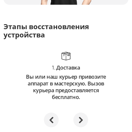
Замена оптических элементов
от 3 500 ₽
Ремонт оптических элементов
Этапы восстановления
от 2 000 ₽
устройства
Доставка
1.
Вы или наш курьер привозите
аппарат в мастерскую. Вызов
курьера предоставляется
бесплатно.