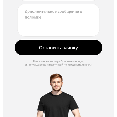
Ремонт кольца фокусировки
от 1 750 ₽
Замена диафрагмы
от 3 500 ₽
Ремонт диафрагмы
от 2 000 ₽
Оставить заявку
Замена механизма зуммирования
от 4 000 ₽
Нажимая на кнопку «Оставить заявку»,
вы соглашаетесь с
политикой конфиденциальности
.
Ремонт механизма зуммирования
от 2 500 ₽
Замена автофокуса
от 3 500 ₽
Ремонт автофокуса
от 2 250 ₽