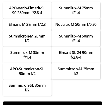
Замена шлейфов внутри
APO-Vario-Elmarit-SL
Summilux-M 75mm
от 3 500 ₽
90-280mm f/2.8-4
f/1.4
Ремонт шлейфов внутри
Elmarit-M 28mm f/2.8
Noctilux-M 50mm f/0.95
от 2 000 ₽
Замена креплений
Summicron-M 28mm
Summilux-M 50mm
от 3 000 ₽
f/2
f/1.4
Ремонт креплений
Summilux-M 35mm
Elmarit-SL 24-90mm
от 1 750 ₽
f/1.4
f/2.8-4
Замена байонета
APO-Summicron-SL
Summicron-M 35mm
от 3 500 ₽
90mm f/2
f/2
Ремонт байонета
от 2 000 ₽
Summicron-SL 35mm
f/2
Замена контактов для передачи данных
от 3 000 ₽