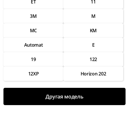
ET
11
Ремонт разъемов для подключения
аксессуаров
3M
M
от 1 750 ₽
MC
KM
Замена вспышки
от 2 500 ₽
Automat
E
Ремонт вспышки
от 1 500 ₽
19
122
Восстановление работы после попадания
12XP
Horizon 202
влаги
от 3 000 ₽
Чистка и настройка
Другая модель
от 1 000 ₽
Замена аккумулятора
от 2 000 ₽