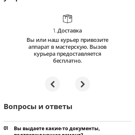
от 750 ₽
Замена автофокуса
от 3 250 ₽
Доставка
1.
Ремонт автофокуса
Вы или наш курьер привозите
от 2 250 ₽
аппарат в мастерскую. Вызов
Замена объектива
курьера предоставляется
бесплатно.
от 3 500 ₽
Ремонт объектива
от 2 000 ₽
Замена затвора
от 4 500 ₽
Вопросы и ответы
Ремонт затвора
от 3 000 ₽
01
Вы выдаете какие-то документы,
Замена матрицы
подтверждающие ремонт?