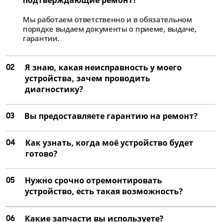
от 4 000 ₽
Мы работаем ответственно и в обязательном
Ремонт матрицы
порядке выдаем документы о приеме, выдаче,
от 2 500 ₽
гарантии.
Замена цепей питания
02
Я знаю, какая неисправность у моего
от 2 250 ₽
устройства, зачем проводить
Ремонт цепей питания
диагностику?
от 1 500 ₽
03
Вы предоставляете гарантию на ремонт?
04
Как узнать, когда моё устройство будет
готово?
05
Нужно срочно отремонтировать
устройство, есть такая возможность?
06
Какие запчасти вы используете?