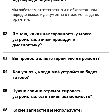
от 4 000 ₽
Мы работаем ответственно и в обязательном
Ремонт матрицы
порядке выдаем документы о приеме, выдаче,
от 2 500 ₽
гарантии.
Замена цепей питания
02
Я знаю, какая неисправность у моего
от 2 250 ₽
устройства, зачем проводить
Ремонт цепей питания
диагностику?
от 1 500 ₽
03
Вы предоставляете гарантию на ремонт?
04
Как узнать, когда моё устройство будет
готово?
05
Нужно срочно отремонтировать
устройство, есть такая возможность?
06
Какие запчасти вы используете?