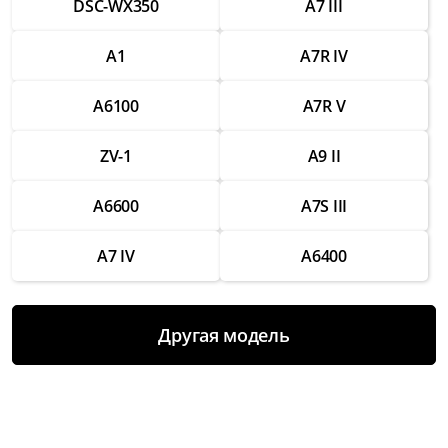
DSC-WX350
A7 III
Ремонт разъемов для подключения
аксессуаров
A1
A7R IV
от 1 750 ₽
A6100
A7R V
Замена вспышки
от 2 500 ₽
ZV-1
A9 II
Ремонт вспышки
от 1 500 ₽
A6600
A7S III
Восстановление работы после попадания
A7 IV
A6400
влаги
от 3 000 ₽
Чистка и настройка
Другая модель
от 1 000 ₽
Замена аккумулятора
от 2 000 ₽