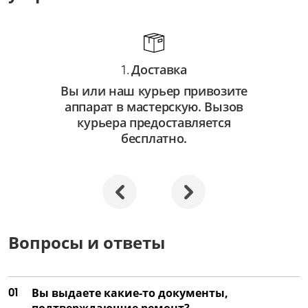
от 750 ₽
Замена автофокуса
от 3 250 ₽
Доставка
1.
Ремонт автофокуса
Вы или наш курьер привозите
от 2 250 ₽
аппарат в мастерскую. Вызов
Замена объектива
курьера предоставляется
бесплатно.
от 3 500 ₽
Ремонт объектива
от 2 000 ₽
Замена затвора
от 4 500 ₽
Вопросы и ответы
Ремонт затвора
от 3 000 ₽
01
Вы выдаете какие-то документы,
Замена матрицы
подтверждающие ремонт?