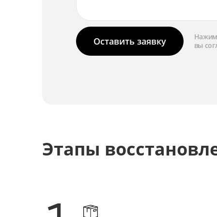
Замена затвора
Ремонт затвора
Нажима
Оставить заявку
вы сог
Замена матрицы
Ремонт матрицы
Замена цепей питания
Ремонт цепей питания
Этапы восстановл