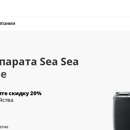
мпании
парата Sea Sea
е
ите скидку 20%
йства
атно