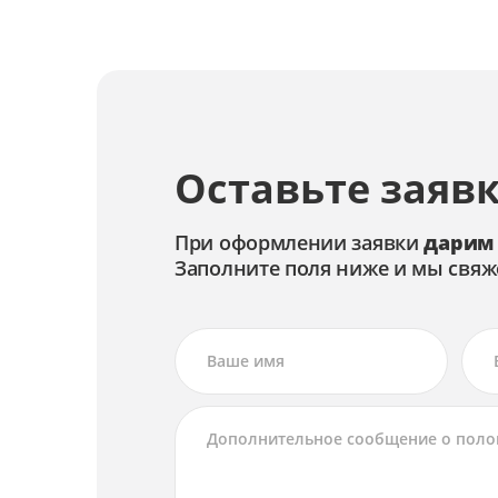
Ремонт экрана
Чистка объектива
Замена системы стабилизации изображе
Оставьте заявк
Ремонт системы стабилизации изображе
Калибровка автофокуса
При оформлении заявки
дарим
Заполните поля ниже и мы свяж
Чистка матрицы
Замена автофокуса
Ремонт автофокуса
Замена объектива
Ремонт объектива