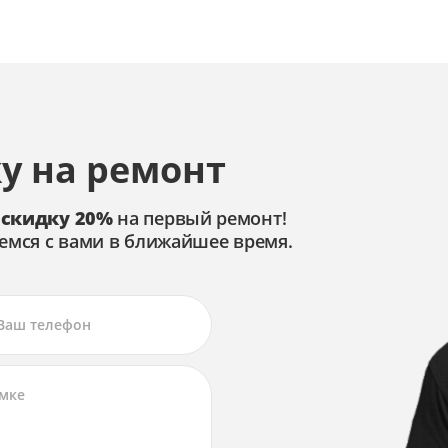
ния
у на ремонт
ния
 скидку 20%
на первый ремонт!
емся с вами в ближайшее время.