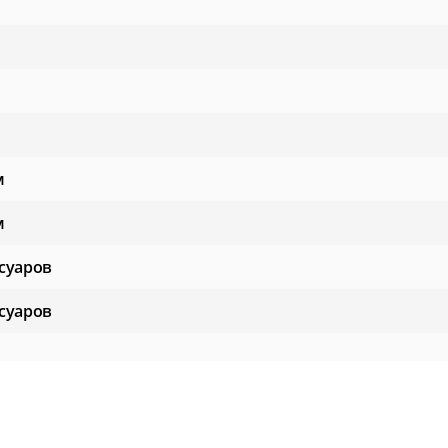
м
м
суаров
суаров
 влаги