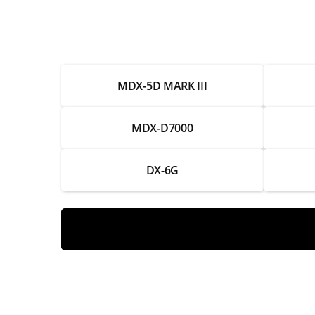
Чистка и настройка
Замена аккумулятора
MDX-5D MARK III
Ремонт аккумулятора
Замена разъема для карты памяти
MDX-D7000
Ремонт разъема для карты памяти
DX-6G
Замена кнопок управления
Ремонт кнопок управления
Замена видоискателя
Ремонт видоискателя
Замена экрана