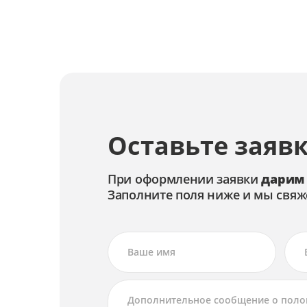
Замена экрана
Ремонт экрана
Чистка объектива
Замена системы стабилизации изображе
Оставьте заявк
Ремонт системы стабилизации изображе
Калибровка автофокуса
При оформлении заявки
дарим
Заполните поля ниже и мы свяж
Чистка матрицы
Замена автофокуса
Ремонт автофокуса
Замена объектива