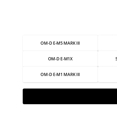
Восстановление работы после попадания
Чистка и настройка
Замена аккумулятора
OM-D E-M5 MARK III
Ремонт аккумулятора
Замена разъема для карты памяти
OM-D E-M1X
Ремонт разъема для карты памяти
OM-D E-M1 MARK III
Замена кнопок управления
Ремонт кнопок управления
Замена видоискателя
Ремонт видоискателя