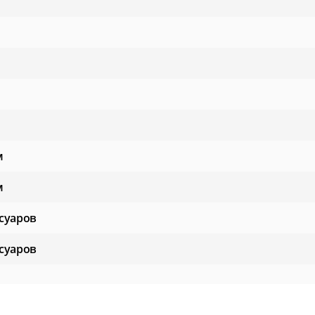
м
м
суаров
суаров