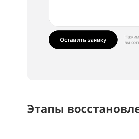
Ремонт объектива
Замена затвора
Ремонт затвора
Нажима
Оставить заявку
вы сог
Замена матрицы
Ремонт матрицы
Замена цепей питания
Ремонт цепей питания
Этапы восстановл