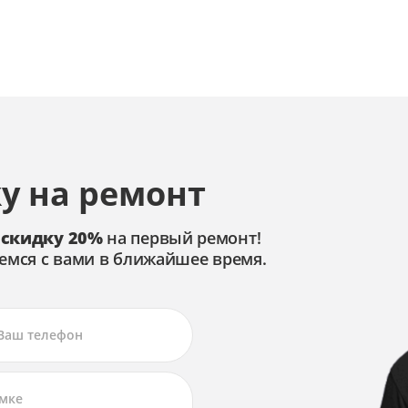
ния
у на ремонт
ния
 скидку 20%
на первый ремонт!
емся с вами в ближайшее время.