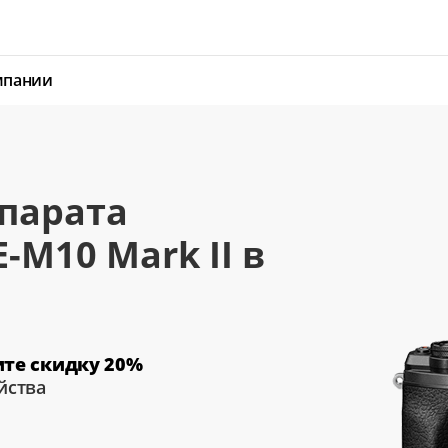
мпании
парата
-M10 Mark II в
ите скидку 20%
йства