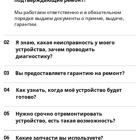
от 4 000 ₽
Мы работаем ответственно и в обязательном
Ремонт матрицы
порядке выдаем документы о приеме, выдаче,
от 2 500 ₽
гарантии.
Замена цепей питания
02
Я знаю, какая неисправность у моего
от 2 250 ₽
устройства, зачем проводить
Ремонт цепей питания
диагностику?
от 1 500 ₽
03
Вы предоставляете гарантию на ремонт?
04
Как узнать, когда моё устройство будет
готово?
05
Нужно срочно отремонтировать
устройство, есть такая возможность?
06
Какие запчасти вы используете?