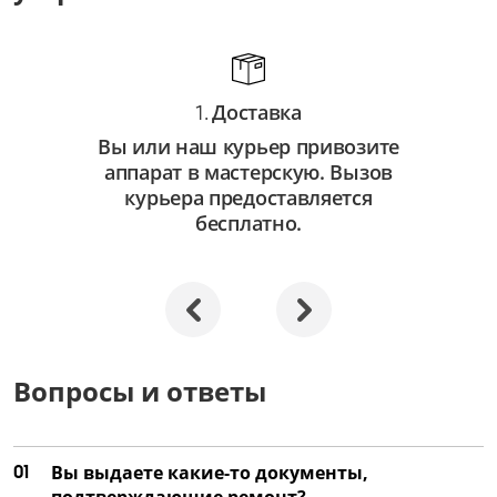
от 750 ₽
Замена автофокуса
от 3 250 ₽
Доставка
1.
Ремонт автофокуса
Вы или наш курьер привозите
от 2 250 ₽
аппарат в мастерскую. Вызов
Замена объектива
курьера предоставляется
бесплатно.
от 3 500 ₽
Ремонт объектива
от 2 000 ₽
Замена затвора
от 4 500 ₽
Вопросы и ответы
Ремонт затвора
от 3 000 ₽
01
Вы выдаете какие-то документы,
Замена матрицы
подтверждающие ремонт?