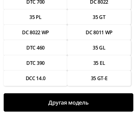
DTC 700
DC 8022
Ремонт разъемов для подключения
аксессуаров
35 PL
35 GT
от 1 750 ₽
DC 8022 WP
DC 8011 WP
Замена вспышки
от 2 500 ₽
DTC 460
35 GL
Ремонт вспышки
от 1 500 ₽
DTC 390
35 EL
Восстановление работы после попадания
DCC 14.0
35 GT-E
влаги
от 3 000 ₽
Чистка и настройка
Другая модель
от 1 000 ₽
Замена аккумулятора
от 2 000 ₽