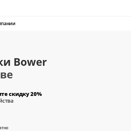
мпании
ки Bower
ве
ите скидку 20%
йства
атно