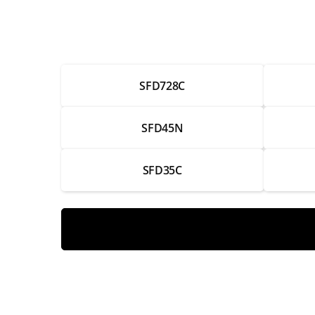
Ремонт аккумулятора
Замена системы зарядки
SFD728C
Ремонт системы зарядки
Замена лампы
SFD45N
Ремонт лампы
SFD35C