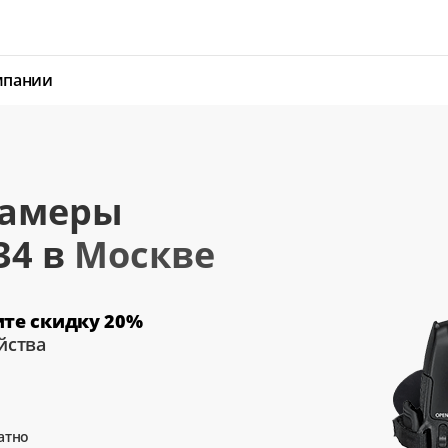
мпании
камеры
34 в
Москве
ите скидку 20%
йства
атно