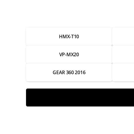
Ремонт экрана
Ремонт или замена системы стабилизац
HMX-T10
Замена системы автофокуса
Ремонт системы автофокуса
VP-MX20
Калибровка фокуса объектива
GEAR 360 2016
Чистка объектива
Замена объектива
Ремонт объектива
Замена матрицы
Ремонт матрицы