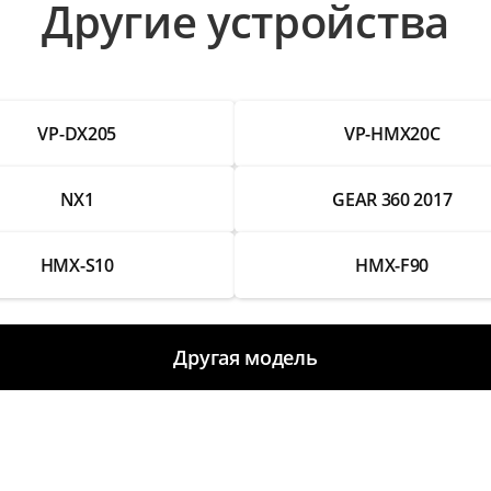
Другие устройства
ии изображения
VP-DX205
VP-HMX20C
NX1
GEAR 360 2017
HMX-S10
HMX-F90
Другая модель