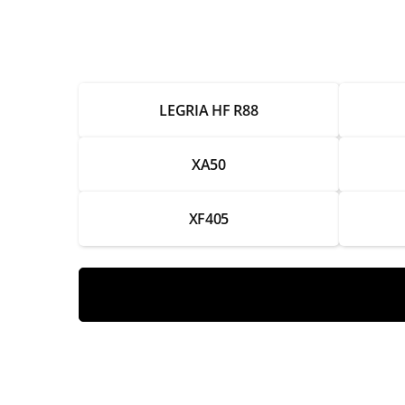
Ремонт экрана
Ремонт или замена системы стабилизац
LEGRIA HF R88
Замена системы автофокуса
Ремонт системы автофокуса
XA50
Калибровка фокуса объектива
XF405
Чистка объектива
Замена объектива
Ремонт объектива
Замена матрицы
Ремонт матрицы