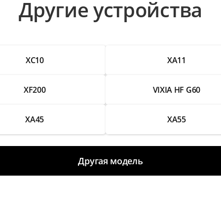
Другие устройства
ии изображения
XC10
XA11
XF200
VIXIA HF G60
XA45
XA55
Другая модель