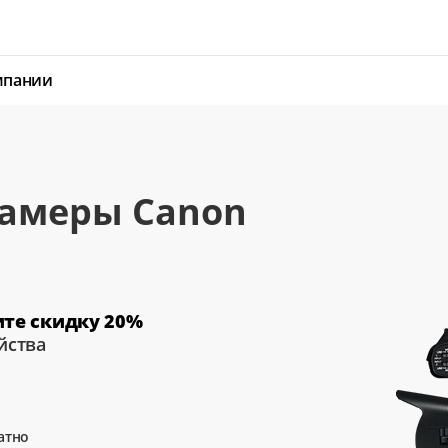
мпании
камеры Canon
ите скидку 20%
йства
атно