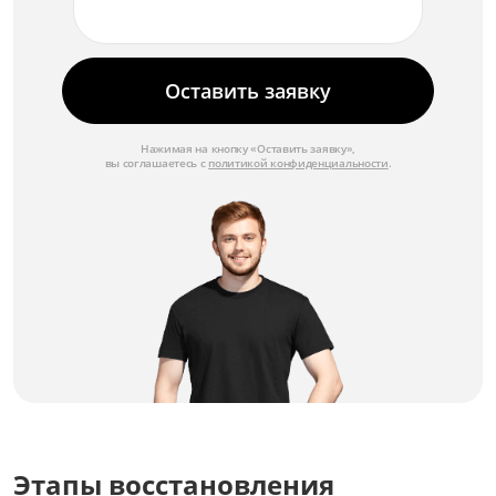
от 3 500 ₽
Замена матрицы
Оставить заявку
от 4 500 ₽
Замена крепежных элементов
Нажимая на кнопку «Оставить заявку»,
от 1 750 ₽
вы соглашаетесь с
политикой конфиденциальности
.
Замена корпуса
от 3 000 ₽
Замена ИК-фильтра
от 2 250 ₽
Замена блока питания
от 2 500 ₽
Восстановление герметичности
от 1 750 ₽
Этапы восстановления