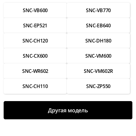
от 3 750 ₽
SNC-VB600
SNC-VB770
Ремонт крепежных элементов
SNC-EP521
SNC-EB640
от 1 750 ₽
Ремонт корпуса
SNC-CH120
SNC-DH180
от 2 500 ₽
SNC-CX600
SNC-VM600
Ремонт ИК-фильтра
от 2 000 ₽
SNC-WR602
SNC-VM602R
Ремонт блока питания
от 2 000 ₽
SNC-CH110
SNC-ZP550
Настройка и выравнивание объектива
от 2 000 ₽
Другая модель
Замена Wi-Fi модуля
от 3 500 ₽
Замена трансфокатора