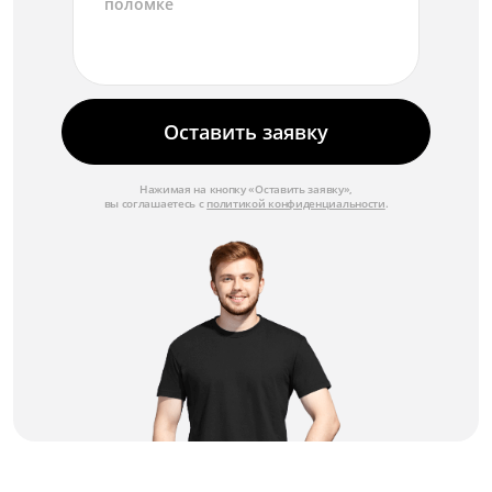
Замена модуля ИК-подсветки
от 3 500 ₽
Замена матрицы
от 4 500 ₽
Оставить заявку
Замена крепежных элементов
Нажимая на кнопку «Оставить заявку»,
от 1 750 ₽
вы соглашаетесь с
политикой конфиденциальности
.
Замена корпуса
от 3 000 ₽
Замена ИК-фильтра
от 2 250 ₽
Замена блока питания
от 2 500 ₽
Восстановление герметичности
от 1 750 ₽