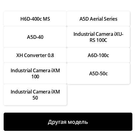
Ремонт матрицы
от 3 750 ₽
H6D-400c MS
A5D Aerial Series
Ремонт крепежных элементов
Industrial Camera iXU-
от 1 750 ₽
A5D-40
RS 100C
Ремонт корпуса
от 2 500 ₽
XH Converter 0.8
A6D-100c
Ремонт ИК-фильтра
Industrial Camera iXM
от 2 000 ₽
A5D-50c
100
Ремонт блока питания
Industrial Camera iXM
от 2 000 ₽
50
Настройка и выравнивание объектива
от 2 000 ₽
Другая модель
Замена Wi-Fi модуля
от 3 500 ₽