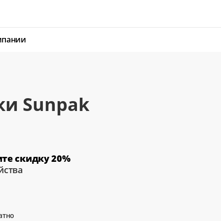
мпании
ки Sunpak
е
ите скидку 20%
йства
атно