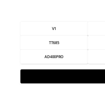
Ремонт аккумулятора
Замена системы зарядки
V1
Ремонт системы зарядки
Замена лампы
TT685
Ремонт лампы
AD400PRO