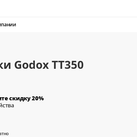
мпании
и Godox TT350
ите скидку 20%
йства
атно