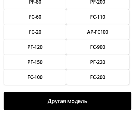
PF-80
PF-200
Ремонт кнопок управления
от 1 250 ₽
FC-60
FC-110
Замена конденсаторов
от 2 500 ₽
FC-20
AP-FC100
Ремонт конденсаторов
PF-120
FC-900
от 1 500 ₽
Замена аккумулятора
PF-150
PF-220
от 2 000 ₽
FC-100
FC-200
Ремонт аккумулятора
от 1 250 ₽
Замена системы зарядки
Другая модель
от 3 000 ₽
Ремонт системы зарядки
от 1 750 ₽