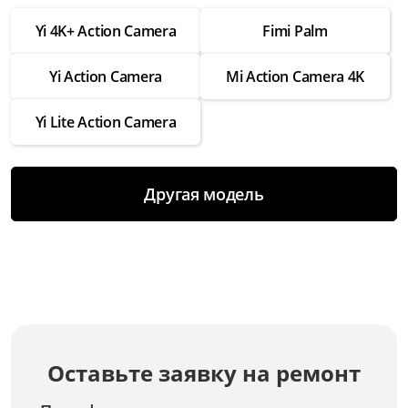
от 1 750 ₽
Yi 4K+ Action Camera
Fimi Palm
Ремонт крепежных элементов
Yi Action Camera
Mi Action Camera 4K
от 1 500 ₽
Ремонт корпуса
Yi Lite Action Camera
от 2 500 ₽
Ремонт кнопок управления
Другая модель
от 1 500 ₽
Ремонт дисплея
от 2 250 ₽
Ремонт динамика
от 1 500 ₽
Ремонт аккумулятора
Оставьте заявку на ремонт
от 1 250 ₽
Замена электроники платы управления