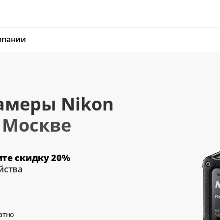
мпании
амеры Nikon
в
Москве
ите скидку 20%
йства
атно