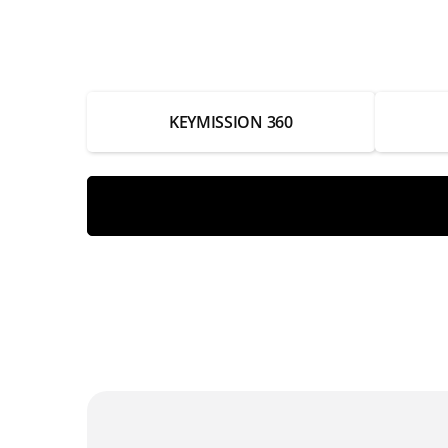
Ремонт динамика
Ремонт аккумулятора
KEYMISSION 360
Замена электроники платы управления
Замена разъёма USB
Замена разъёма HDMI
Замена объектива
Замена микрофона
Замена линзы
Замена крышки
Замена крепежных элементов