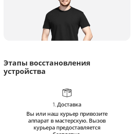
Замена корпуса
от 3 000 ₽
Замена кнопок управления
от 1 750 ₽
Замена дисплея
от 2 500 ₽
Этапы восстановления
Замена динамика
устройства
от 1 500 ₽
Замена аккумулятора
от 1 250 ₽
Доставка
1.
Вы или наш курьер привозите
аппарат в мастерскую. Вызов
курьера предоставляется